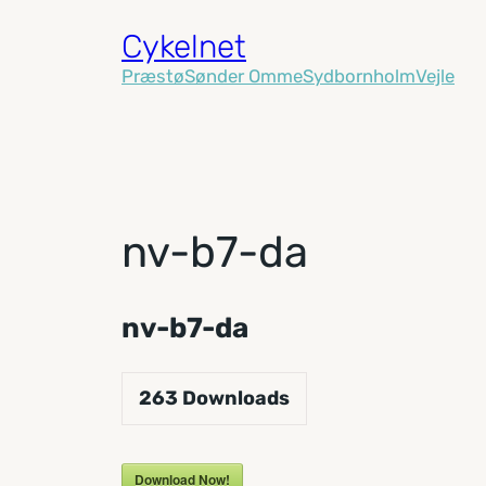
Spring
Cykelnet
til
Præstø
Sønder Omme
Sydbornholm
Vejle
indhold
nv-b7-da
nv-b7-da
263
Downloads
Download Now!